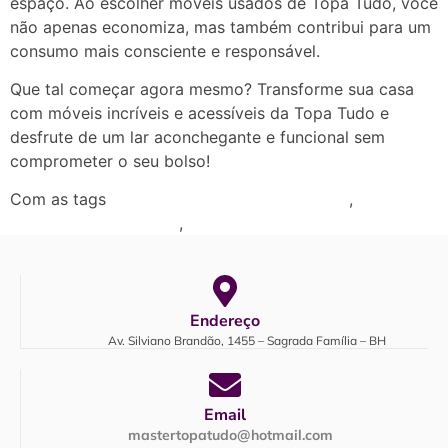
espaço. Ao escolher móveis usados de Topa Tudo, você
não apenas economiza, mas também contribui para um
consumo mais consciente e responsável.
Que tal começar agora mesmo? Transforme sua casa
com móveis incríveis e acessíveis da Topa Tudo e
desfrute de um lar aconchegante e funcional sem
comprometer o seu bolso!
Com as tags
,
compra e venda de móveis usados!
,
Eletrodomésticos Usados
Master Topa Tudo
Endereço
Av. Silviano Brandão, 1455 – Sagrada Família – BH
Email
mastertopatudo@hotmail.com