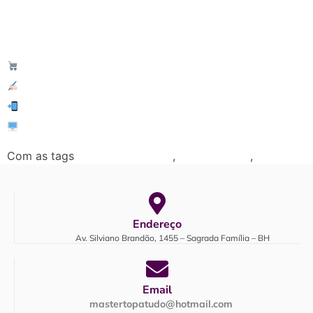
Master Topa Tudo
Solicite a sua cotação conosco:
(31) 98801-5094
www.mastertopatudo.com.br
Com as tags
,
,
Dicas de Decoração
Moveis Usando
topa tudo
Endereço
Av. Silviano Brandão, 1455 – Sagrada Família – BH
Email
mastertopatudo@hotmail.com