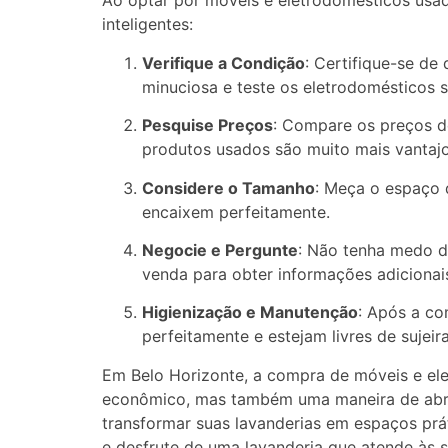
Ao optar por móveis e eletrodomésticos usado
inteligentes:
Verifique a Condição
: Certifique-se d
minuciosa e teste os eletrodomésticos 
Pesquise Preços
: Compare os preços d
produtos usados são muito mais vantajo
Considere o Tamanho
: Meça o espaço 
encaixem perfeitamente.
Negocie e Pergunte
: Não tenha medo d
venda para obter informações adicionai
Higienização e Manutenção
: Após a co
perfeitamente e estejam livres de sujeir
Em Belo Horizonte, a compra de móveis e ele
econômico, mas também uma maneira de abraç
transformar suas lavanderias em espaços pr
e desfrute de uma lavanderia que atende às s