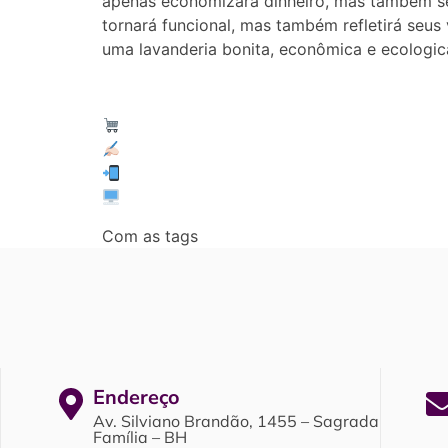
apenas economizará dinheiro, mas também se
tornará funcional, mas também refletirá seus
uma lavanderia bonita, econômica e ecologi
Master Topa Tudo
Solicite a sua cotação conosco:
(31) 98801-5094
www.mastertopatudo.com.br
Com as tags
Decoração com maquina de lav
Endereço
Av. Silviano Brandão, 1455 – Sagrada
Família – BH