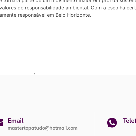
 tornará parte de um movimento maior em prol da sustenta
 valores de responsabilidade ambiental. Com a escolha cer
camente responsável em Belo Horizonte.
ar usada em bh
,
topatudo maquina de lavar usada
Email
Tele
mastertopatudo@hotmail.com