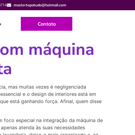
6714
mastertopatudo@hotmail.com
Contato
o
 com máquina
ta
cia, mas muitas vezes é negligenciada
ssencial e o design de interiores está em
que está ganhando força. Afinal, quem disse
um foco especial na integração da máquina de
o apenas atenda às suas necessidades
lavanderia, deixe-o mais organizado e, ao