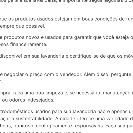
s para a sua lavanderia, é importante seguir algumas dica
e que os produtos usados estejam em boas condições de fu
sempre que possível.
e produtos novos e usados para garantir que você esteja 
sos financeiramente.
disponível em sua lavanderia e certifique-se de que os mó
e negociar o preço com o vendedor. Além disso, pergunte s
s.
mpra, faça uma boa limpeza e, se necessário, manutenção 
a ou odores indesejados.
trodomésticos usados para sua lavanderia não é apenas um
ar a sustentabilidade. A cidade oferece uma variedade 
áticos, bonitos e ecologicamente responsáveis. Faça sua 
uas necessidades e aos seus valores.