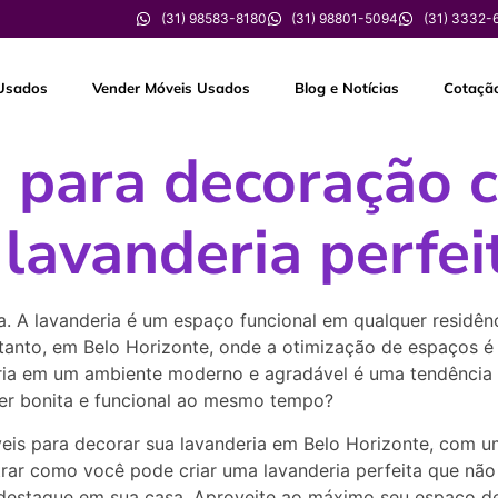
(31) 98583-8180
(31) 98801-5094
(31) 3332-
Usados
Vender Móveis Usados
Blog e Notícias
Cotaçã
as para decoração
 lavanderia perfei
a. A lavanderia é um espaço funcional em qualquer residên
tanto, em Belo Horizonte, onde a otimização de espaços é e
ria em um ambiente moderno e agradável é uma tendência 
er bonita e funcional ao mesmo tempo?
íveis para decorar sua lavanderia em Belo Horizonte, com 
trar como você pode criar uma lavanderia perfeita que nã
destaque em sua casa. Aproveite ao máximo seu espaço de 