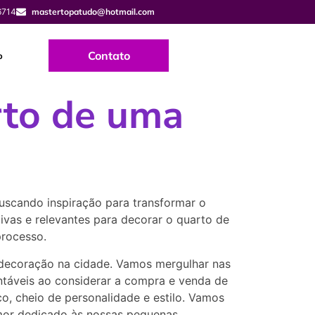
6714
mastertopatudo@hotmail.com
Contato
o
rto de uma
uscando inspiração para transformar o
tivas e relevantes para decorar o quarto de
processo.
de decoração na cidade. Vamos mergulhar nas
entáveis ao considerar a compra e venda de
o, cheio de personalidade e estilo. Vamos
mor dedicado às nossas pequenas.