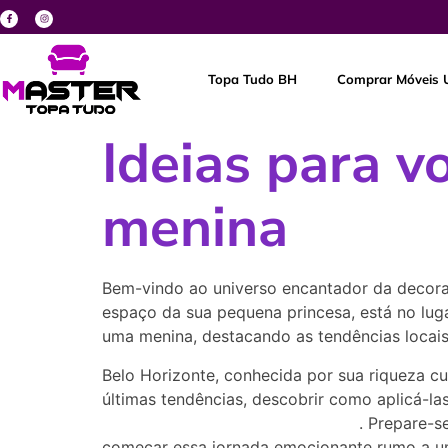
Topa Tudo BH
Comprar Móveis 
Ideias para v
menina
Bem-vindo ao universo encantador da decoraç
espaço da sua pequena princesa, está no lugar
uma menina, destacando as tendências locais
Belo Horizonte, conhecida por sua riqueza cu
últimas tendências, descobrir como aplicá-l
móveis e eletrodomésticos usados
. Prepare-s
começar essa jornada emocionante rumo a um