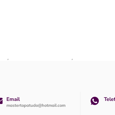
inas
,
Ideias para quartos de meninas
,
Quartos de garotas
Email
Tele
mastertopatudo@hotmail.com