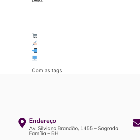
Master Topa Tudo
Solicite a sua cotação conosco:
(31) 98801-5094
www.mastertopatudo.com.br
Com as tags
decoração para quartos de men
Endereço
Av. Silviano Brandão, 1455 – Sagrada
Família – BH