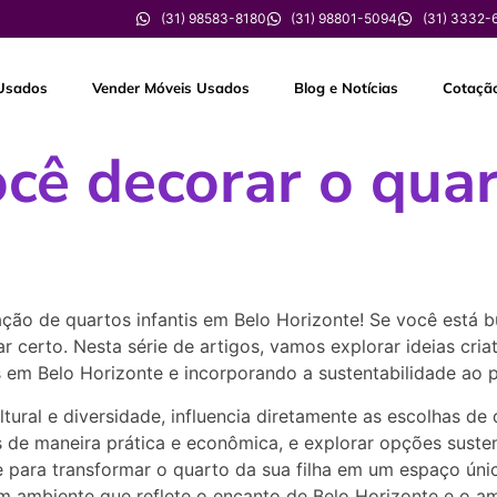
(31) 98583-8180
(31) 98801-5094
(31) 3332-
Usados
Vender Móveis Usados
Blog e Notícias
Cotaçã
ocê decorar o qua
ão de quartos infantis em Belo Horizonte! Se você está b
 certo. Nesta série de artigos, vamos explorar ideias cria
 em Belo Horizonte e incorporando a sustentabilidade ao 
ltural e diversidade, influencia diretamente as escolhas 
as de maneira prática e econômica, e explorar opções sust
e para transformar o quarto da sua filha em um espaço únic
 ambiente que reflete o encanto de Belo Horizonte e o a