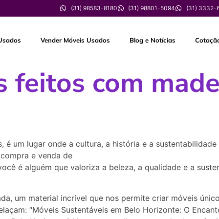
(31) 98583-8180
(31) 98801-5094
(31) 3332-
Usados
Vender Móveis Usados
Blog e Notícias
Cotaçã
s feitos com made
, é um lugar onde a cultura, a história e a sustentabilidad
a compra e venda de
móveis e eletrodomésticos novos e us
ocê é alguém que valoriza a beleza, a qualidade e a suste
da, um material incrível que nos permite criar móveis únic
trelaçam: “Móveis Sustentáveis em Belo Horizonte: O Encan