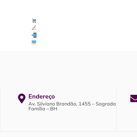
Master Topa Tudo
Solicite a sua cotação conosco:
(31) 98801-5094
www.mastertopatudo.com.br
Endereço
Av. Silviano Brandão, 1455 – Sagrada
Família – BH