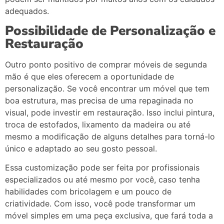
adequados.
Possibilidade
de
Personalização
e
Restauração
Outro
ponto
positivo
de
comprar
móveis
de
segunda
mão
é
que
eles
oferecem
a
oportunidade
de
personalização.
Se
você
encontrar
um
móvel
que
tem
boa
estrutura,
mas
precisa
de
uma
repaginada
no
visual,
pode
investir
em
restauração.
Isso
inclui
pintura,
troca
de
estofados,
lixamento
da
madeira
ou
até
mesmo
a
modificação
de
alguns
detalhes
para
torná-
lo
único
e
adaptado
ao
seu
gosto
pessoal.
Essa
customização
pode
ser
feita
por
profissionais
especializados
ou
até
mesmo
por
você,
caso
tenha
habilidades
com
bricolagem
e
um
pouco
de
criatividade.
Com
isso,
você
pode
transformar
um
móvel
simples
em
uma
peça
exclusiva,
que
fará
toda
a