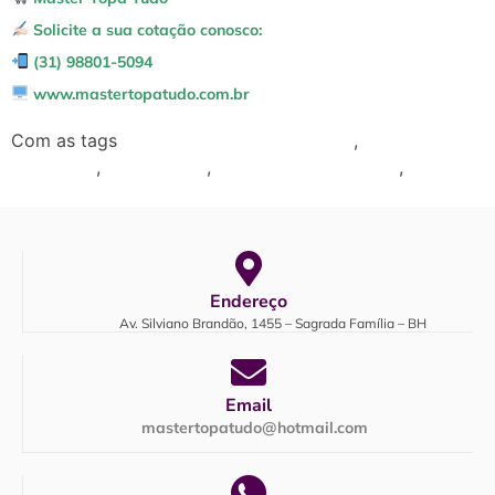
Solicite a sua cotação conosco:
(31) 98801-5094
www.mastertopatudo.com.br
Com as tags
,
Decoração com móveis usados
decoração
,
,
,
sustentável
estilo vintage
móveis de segunda mão
móveis
econômicos
Endereço
Av. Silviano Brandão, 1455 – Sagrada Família – BH
Email
mastertopatudo@hotmail.com