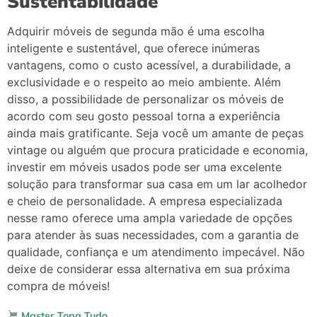
Sustentabilidade
Adquirir
móveis
de
segunda
mão
é
uma
escolha
inteligente
e
sustentável,
que
oferece
inúmeras
vantagens,
como
o
custo
acessível,
a
durabilidade,
a
exclusividade
e
o
respeito
ao
meio
ambiente.
Além
disso,
a
possibilidade
de
personalizar
os
móveis
de
acordo
com
seu
gosto
pessoal
torna
a
experiência
ainda
mais
gratificante.
Seja
você
um
amante
de
peças
vintage
ou
alguém
que
procura
praticidade
e
economia,
investir
em
móveis
usados
pode
ser
uma
excelente
solução
para
transformar
sua
casa
em
um
lar
acolhedor
e
cheio
de
personalidade.
A
empresa
especializada
nesse
ramo
oferece
uma
ampla
variedade
de
opções
para
atender
às
suas
necessidades,
com
a
garantia
de
qualidade,
confiança
e
um
atendimento
impecável.
Não
deixe
de
considerar
essa
alternativa
em
sua
próxima
compra
de
móveis!
Master Topa Tudo