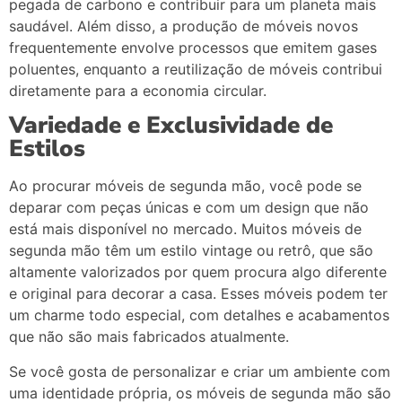
pegada
de
carbono
e
contribuir
para
um
planeta
mais
saudável.
Além
disso,
a
produção
de
móveis
novos
frequentemente
envolve
processos
que
emitem
gases
poluentes,
enquanto
a
reutilização
de
móveis
contribui
diretamente
para
a
economia
circular.
Variedade
e
Exclusividade
de
Estilos
Ao
procurar
móveis
de
segunda
mão,
você
pode
se
deparar
com
peças
únicas
e
com
um
design
que
não
está
mais
disponível
no
mercado.
Muitos
móveis
de
segunda
mão
têm
um
estilo
vintage
ou
retrô,
que
são
altamente
valorizados
por
quem
procura
algo
diferente
e
original
para
decorar
a
casa.
Esses
móveis
podem
ter
um
charme
todo
especial,
com
detalhes
e
acabamentos
que
não
são
mais
fabricados
atualmente.
Se
você
gosta
de
personalizar
e
criar
um
ambiente
com
uma
identidade
própria,
os
móveis
de
segunda
mão
são