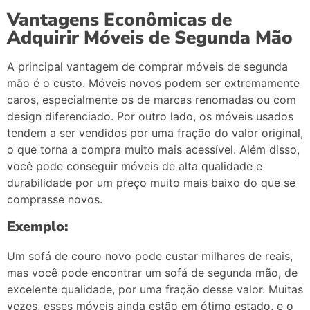
Vantagens
Econômicas
de
Adquirir
Móveis
de
Segunda
Mão
A
principal
vantagem
de
comprar
móveis
de
segunda
mão
é
o
custo.
Móveis
novos
podem
ser
extremamente
caros,
especialmente
os
de
marcas
renomadas
ou
com
design
diferenciado.
Por
outro
lado,
os
móveis
usados
tendem
a
ser
vendidos
por
uma
fração
do
valor
original,
o
que
torna
a
compra
muito
mais
acessível.
Além
disso,
você
pode
conseguir
móveis
de
alta
qualidade
e
durabilidade
por
um
preço
muito
mais
baixo
do
que
se
comprasse
novos.
Exemplo:
Um
sofá
de
couro
novo
pode
custar
milhares
de
reais,
mas
você
pode
encontrar
um
sofá
de
segunda
mão,
de
excelente
qualidade,
por
uma
fração
desse
valor.
Muitas
vezes,
esses
móveis
ainda
estão
em
ótimo
estado,
e
o