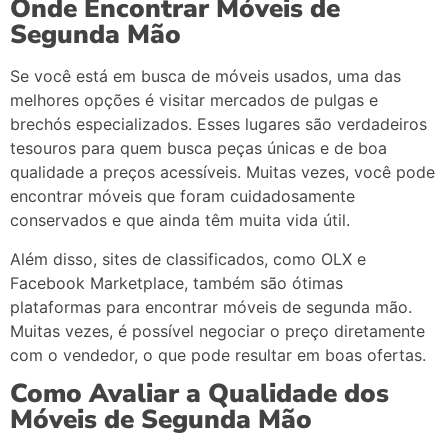
Onde
Encontrar
Móveis
de
Segunda
Mão
Se
você
está
em
busca
de
móveis
usados,
uma
das
melhores
opções
é
visitar
mercados
de
pulgas
e
brechós
especializados.
Esses
lugares
são
verdadeiros
tesouros
para
quem
busca
peças
únicas
e
de
boa
qualidade
a
preços
acessíveis.
Muitas
vezes,
você
pode
encontrar
móveis
que
foram
cuidadosamente
conservados
e
que
ainda
têm
muita
vida
útil.
Além
disso,
sites
de
classificados,
como
OLX
e
Facebook
Marketplace,
também
são
ótimas
plataformas
para
encontrar
móveis
de
segunda
mão.
Muitas
vezes,
é
possível
negociar
o
preço
diretamente
com
o
vendedor,
o
que
pode
resultar
em
boas
ofertas.
Como
Avaliar
a
Qualidade
dos
Móveis
de
Segunda
Mão