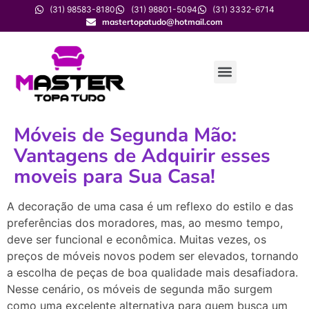
(31) 98583-8180
(31) 98801-5094
(31) 3332-6714
mastertopatudo@hotmail.com
Móveis de Segunda Mão:
Vantagens de Adquirir esses
moveis para Sua Casa!
A
decoração
de
uma
casa
é
um
reflexo
do
estilo
e
das
preferências
dos
moradores,
mas,
ao
mesmo
tempo,
deve
ser
funcional
e
econômica.
Muitas
vezes,
os
preços
de
móveis
novos
podem
ser
elevados,
tornando
a
escolha
de
peças
de
boa
qualidade
mais
desafiadora.
Nesse
cenário,
os
móveis
de
segunda
mão
surgem
como
uma
excelente
alternativa
para
quem
busca
um