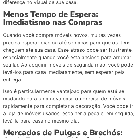
diferença
no
visual
da
sua
casa.
Menos
Tempo
de
Espera:
Imediatismo
nas
Compras
Quando
você
compra
móveis
novos,
muitas
vezes
precisa
esperar
dias
ou
até
semanas
para
que
os
itens
cheguem
até
sua
casa.
Esse
atraso
pode
ser
frustrante,
especialmente
quando
você
está
ansioso
para
arrumar
seu
lar.
Ao
adquirir
móveis
de
segunda
mão,
você
pode
levá-
los
para
casa
imediatamente,
sem
esperar
pela
entrega.
Isso
é
particularmente
vantajoso
para
quem
está
se
mudando
para
uma
nova
casa
ou
precisa
de
móveis
rapidamente
para
completar
a
decoração.
Você
pode
ir
à
loja
de
móveis
usados,
escolher
a
peça
e,
em
seguida,
levá-
la
para
casa
no
mesmo
dia.
Mercados
de
Pulgas
e
Brechós: