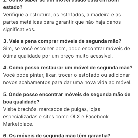
estado?
Verifique
a
estrutura,
os
estofados,
a
madeira
e
as
partes
metálicas
para
garantir
que
não
haja
danos
significativos.
3.
Vale
a
pena
comprar
móveis
de
segunda
mão?
Sim,
se
você
escolher
bem,
pode
encontrar
móveis
de
ótima
qualidade
por
um
preço
muito
acessível.
4.
Como
posso
restaurar
um
móvel
de
segunda
mão?
Você
pode
pintar,
lixar,
trocar
o
estofado
ou
adicionar
novos
acabamentos
para
dar
uma
nova
vida
ao
móvel.
5.
Onde
posso
encontrar
móveis
de
segunda
mão
de
boa
qualidade?
Visite
brechós,
mercados
de
pulgas,
lojas
especializadas
e
sites
como
OLX
e
Facebook
Marketplace.
6.
Os
móveis
de
segunda
mão
têm
garantia?