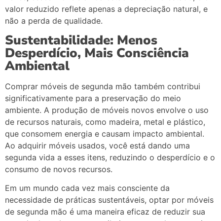
valor
reduzido
reflete
apenas
a
depreciação
natural,
e
não
a
perda
de
qualidade.
Sustentabilidade:
Menos
Desperdício,
Mais
Consciência
Ambiental
Comprar
móveis
de
segunda
mão
também
contribui
significativamente
para
a
preservação
do
meio
ambiente.
A
produção
de
móveis
novos
envolve
o
uso
de
recursos
naturais,
como
madeira,
metal
e
plástico,
que
consomem
energia
e
causam
impacto
ambiental.
Ao
adquirir
móveis
usados,
você
está
dando
uma
segunda
vida
a
esses
itens,
reduzindo
o
desperdício
e
o
consumo
de
novos
recursos.
Em
um
mundo
cada
vez
mais
consciente
da
necessidade
de
práticas
sustentáveis,
optar
por
móveis
de
segunda
mão
é
uma
maneira
eficaz
de
reduzir
sua