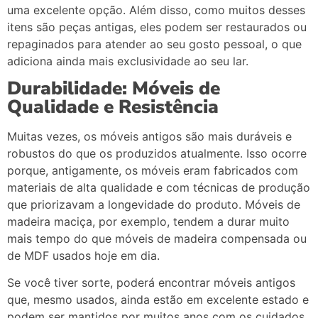
uma
excelente
opção.
Além
disso,
como
muitos
desses
itens
são
peças
antigas,
eles
podem
ser
restaurados
ou
repaginados
para
atender
ao
seu
gosto
pessoal,
o
que
adiciona
ainda
mais
exclusividade
ao
seu
lar.
Durabilidade:
Móveis
de
Qualidade
e
Resistência
Muitas
vezes,
os
móveis
antigos
são
mais
duráveis
e
robustos
do
que
os
produzidos
atualmente.
Isso
ocorre
porque,
antigamente,
os
móveis
eram
fabricados
com
materiais
de
alta
qualidade
e
com
técnicas
de
produção
que
priorizavam
a
longevidade
do
produto.
Móveis
de
madeira
maciça,
por
exemplo,
tendem
a
durar
muito
mais
tempo
do
que
móveis
de
madeira
compensada
ou
de
MDF
usados
hoje
em
dia.
Se
você
tiver
sorte,
poderá
encontrar
móveis
antigos
que,
mesmo
usados,
ainda
estão
em
excelente
estado
e
podem
ser
mantidos
por
muitos
anos
com
os
cuidados