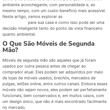
ambiente
aconchegante,
com
personalidade
e,
ao
mesmo
tempo,
com
um
custo-
benefício
mais
acessível.
Neste
artigo,
vamos
explorar
as
vantagens
de
adquirir
para
sua
casa
e
como
isso
pode
ser
uma
móveis
usados
decisão
inteligente
tanto
do
ponto
de
vista
financeiro
quanto
ambiental.
O
Que
São
Móveis
de
Segunda
Mão?
Móveis
de
segunda
mão
são
aqueles
que
já
foram
usados
por
outra
pessoa
antes
de
chegar
ao
comprador
atual.
Eles
podem
ser
adquiridos
por
meio
de
lojas
de
móveis
usados,
brechós,
mercados
de
pulgas,
leilões
online,
entre
outros
canais.
Embora
esses
móveis
não
sejam
novos,
eles
podem
ser
perfeitamente
funcionais,
bem
conservados
e,
em
muitos
casos,
com
um
design
único,
que
não
é
mais
encontrado
facilmente
no
mercado.