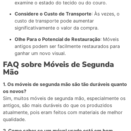
examine
o
estado
do
tecido
ou
do
couro.
Considere
o
Custo
de
Transporte
:
Às
vezes,
o
custo
de
transporte
pode
aumentar
significativamente
o
valor
da
compra.
Olhe
Para
o
Potencial
de
Restauração
:
Móveis
antigos
podem
ser
facilmente
restaurados
para
ganhar
um
novo
visual.
FAQ
sobre
Móveis
de
Segunda
Mão
1.
Os
móveis
de
segunda
mão
são
tão
duráveis
quanto
os
novos?
Sim,
muitos
móveis
de
segunda
mão,
especialmente
os
antigos,
são
mais
duráveis
do
que
os
produzidos
atualmente,
pois
eram
feitos
com
materiais
de
melhor
qualidade.
2.
Como
saber
se
um
móvel
usado
está
em
bom