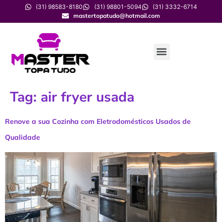
(31) 98583-8180
(31) 98801-5094
(31) 3332-6714
mastertopatudo@hotmail.com
Tag:
air fryer usada
Renove a sua Cozinha com Eletrodomésticos Usados de
Qualidade