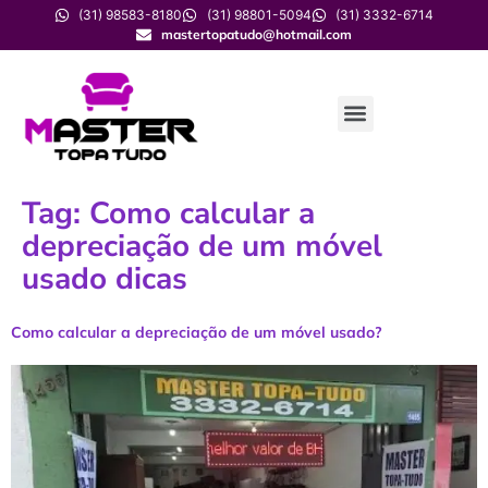
(31) 98583-8180
(31) 98801-5094
(31) 3332-6714
mastertopatudo@hotmail.com
Tag:
Como calcular a
depreciação de um móvel
usado dicas
Como calcular a depreciação de um móvel usado?