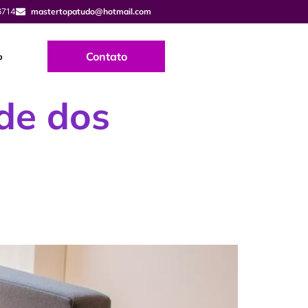
6714
mastertopatudo@hotmail.com
Contato
o
de dos