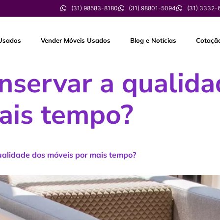
(31) 98583-8180
(31) 98801-5094
(31) 3332-
Usados
Vender Móveis Usados
Blog e Notícias
Cotaçã
servar a qualida
ais tempo?
ualidade dos móveis por mais tempo?