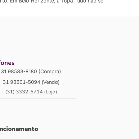
certo. Em Belo Horizonte, a Topa Tudo não só
fones
31 98583-8180 (Compra)
31 98801-5094 (Venda)
(31) 3332-6714 (Loja)
uncionamento