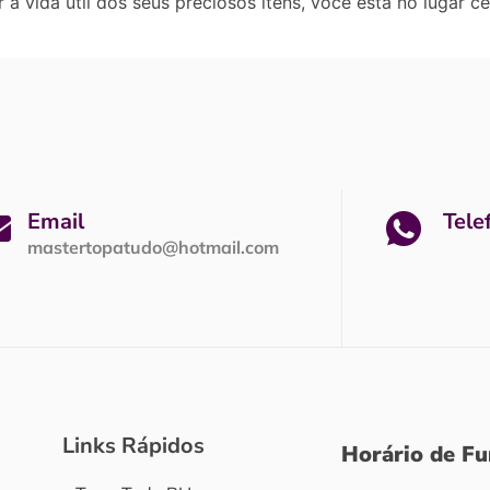
 a vida útil dos seus preciosos itens, você está no lugar 
Email
Tele
mastertopatudo@hotmail.com
Links Rápidos
Horário de F