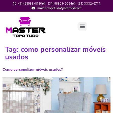
(31) 98583-8180
(31) 98801-5094
(31) 3332-6714
mastertopatudo@hotmail.com
Tag:
como personalizar móveis
usados
Como personalizar móveis usados?