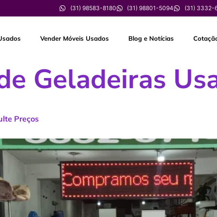
(31) 98583-8180
(31) 98801-5094
(31) 3332-
Usados
Vender Móveis Usados
Blog e Notícias
Cotaçã
de Geladeiras Us
lte Preços