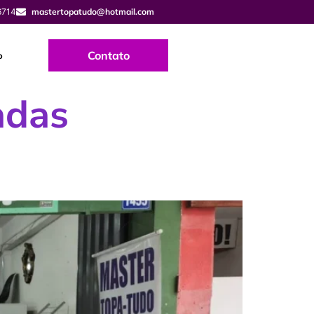
6714
mastertopatudo@hotmail.com
Contato
o
adas