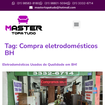
(31) 98583-8180
(31) 98801-5094
(31) 3332-6714
mastertopatudo@hotmail.com
Tag:
Compra eletrodomésticos
BH
Eletrodomésticos Usados de Qualidade em BH!