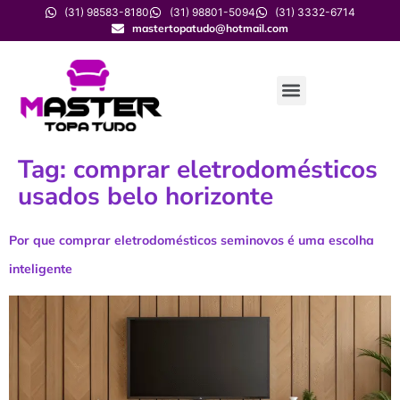
(31) 98583-8180
(31) 98801-5094
(31) 3332-6714
mastertopatudo@hotmail.com
Tag:
comprar eletrodomésticos
usados belo horizonte
Por que comprar eletrodomésticos seminovos é uma escolha
inteligente