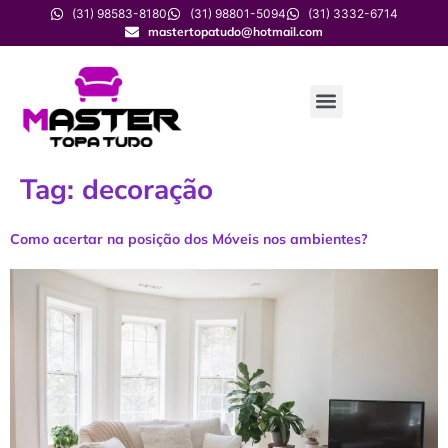
(31) 98583-8180
(31) 98801-5094
(31) 3332-6714
mastertopatudo@hotmail.com
Tag:
decoração
Como acertar na posição dos Móveis nos ambientes?