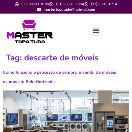
(31) 98583-8180
(31) 98801-5094
(31) 3332-6714
mastertopatudo@hotmail.com
Tag:
descarte de móveis
Como funciona o processo de compra e venda de móveis
usados em Belo Horizonte