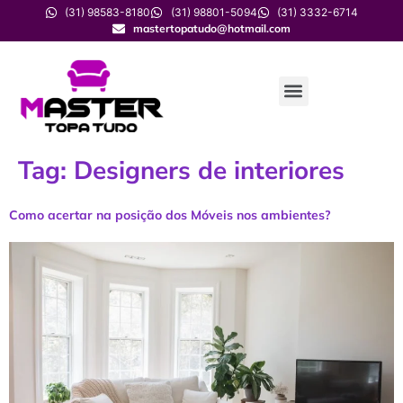
(31) 98583-8180
(31) 98801-5094
(31) 3332-6714
mastertopatudo@hotmail.com
Tag:
Designers de interiores
Como acertar na posição dos Móveis nos ambientes?