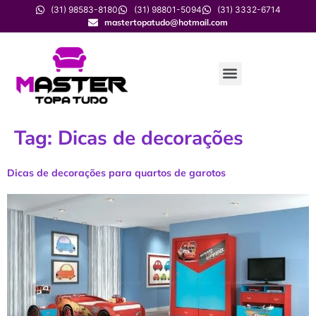
(31) 98583-8180
(31) 98801-5094
(31) 3332-6714
mastertopatudo@hotmail.com
Tag:
Dicas de decorações
Dicas de decorações para quartos de garotos