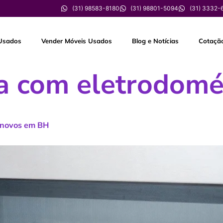
(31) 98583-8180
(31) 98801-5094
(31) 3332-
Usados
Vender Móveis Usados
Blog e Notícias
Cotaçã
a com eletrodomé
inovos em BH