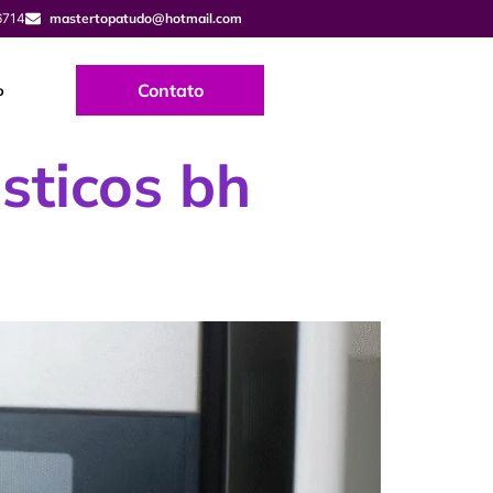
6714
mastertopatudo@hotmail.com
Contato
o
sticos bh