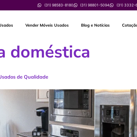
(31) 98583-8180
(31) 98801-5094
(31) 3332-
Usados
Vender Móveis Usados
Blog e Notícias
Cotaçã
a doméstica
 Usados de Qualidade