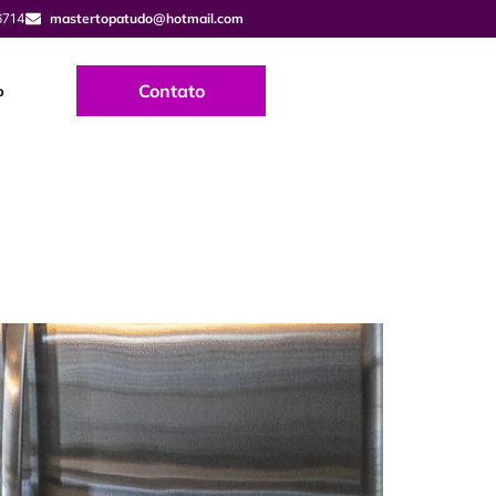
6714
mastertopatudo@hotmail.com
Contato
o