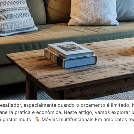
afiador, especialmente quando o orçamento é limitado. N
neira prática e econômica. Neste artigo, vamos explorar id
m gastar muito. 🪑 Móveis multifuncionais Em ambientes re