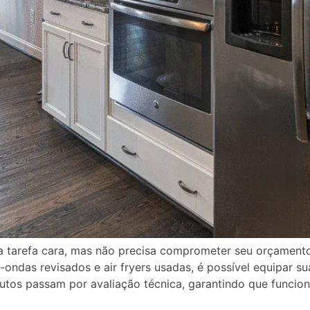
a tarefa cara, mas não precisa comprometer seu orçament
ondas revisados e air fryers usadas, é possível equipar s
tos passam por avaliação técnica, garantindo que funcio