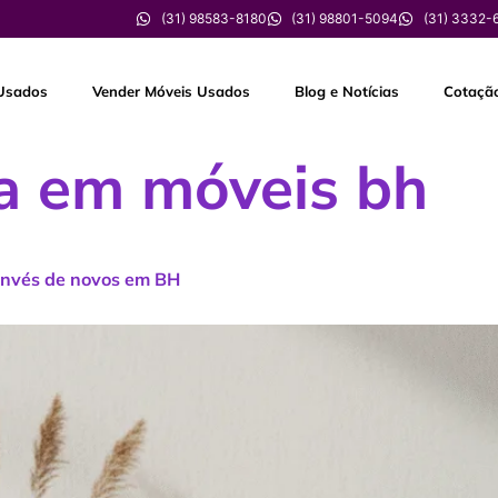
(31) 98583-8180
(31) 98801-5094
(31) 3332-
Usados
Vender Móveis Usados
Blog e Notícias
Cotaçã
a em móveis bh
invés de novos em BH