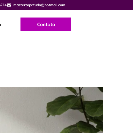
6714
mastertopatudo@hotmail.com
Contato
o