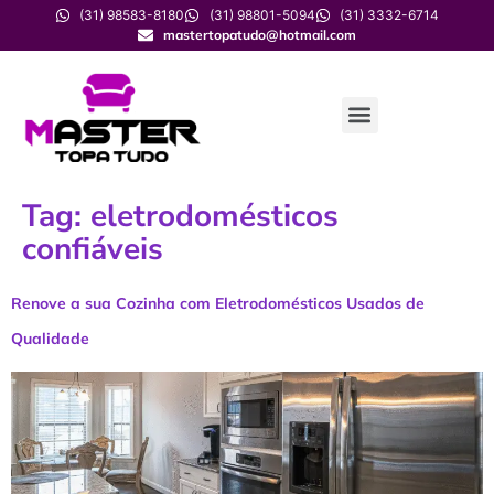
(31) 98583-8180
(31) 98801-5094
(31) 3332-6714
mastertopatudo@hotmail.com
Tag:
eletrodomésticos
confiáveis
Renove a sua Cozinha com Eletrodomésticos Usados de
Qualidade