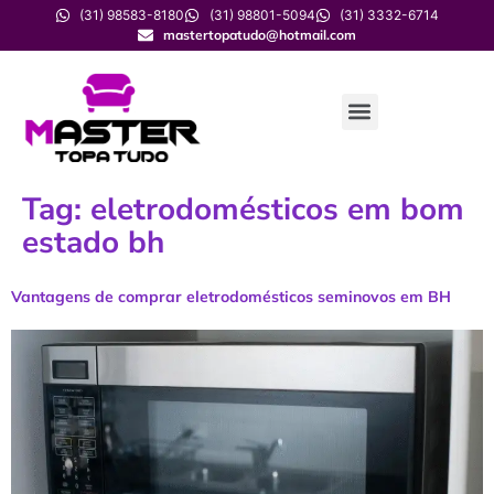
(31) 98583-8180
(31) 98801-5094
(31) 3332-6714
mastertopatudo@hotmail.com
Tag:
eletrodomésticos em bom
estado bh
Vantagens de comprar eletrodomésticos seminovos em BH