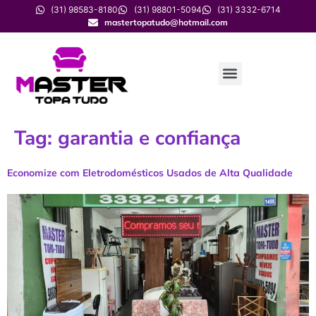
(31) 98583-8180
(31) 98801-5094
(31) 3332-6714
mastertopatudo@hotmail.com
Tag:
garantia e confiança
Economize com Eletrodomésticos Usados de Alta Qualidade