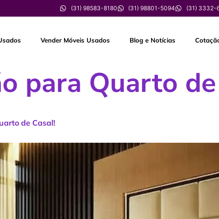
(31) 98583-8180
(31) 98801-5094
(31) 3332-
Usados
Vender Móveis Usados
Blog e Notícias
Cotaçã
ão para Quarto de
uarto de Casal!