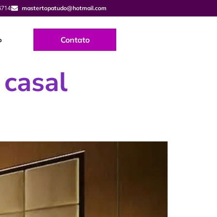
6714
mastertopatudo@hotmail.com
Contato
o
 casal