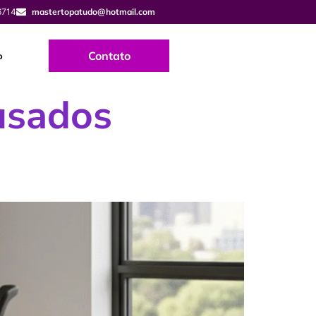
6714
mastertopatudo@hotmail.com
Contato
o
usados