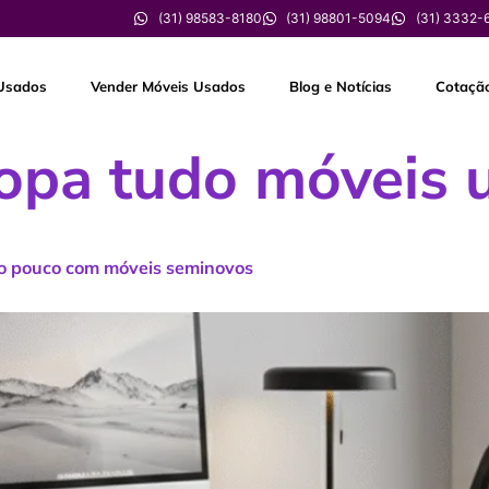
(31) 98583-8180
(31) 98801-5094
(31) 3332-
Usados
Vender Móveis Usados
Blog e Notícias
Cotaçã
opa tudo móveis 
do pouco com móveis seminovos