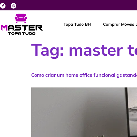
Topa Tudo BH
Comprar Móveis 
Tag:
master t
Como criar um home office funcional gastan