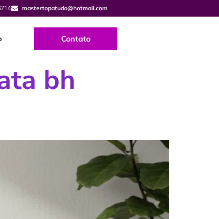
6714
mastertopatudo@hotmail.com
Contato
o
ata bh