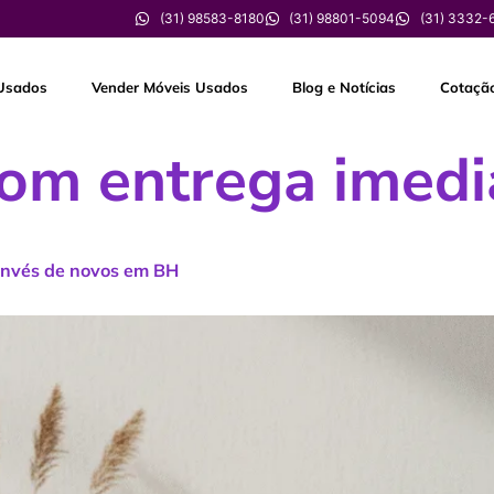
(31) 98583-8180
(31) 98801-5094
(31) 3332-
Usados
Vender Móveis Usados
Blog e Notícias
Cotaçã
om entrega imedi
invés de novos em BH