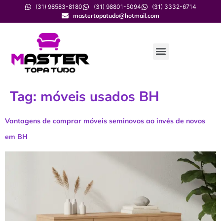
(31) 98583-8180
(31) 98801-5094
(31) 3332-6714
mastertopatudo@hotmail.com
Tag:
móveis usados BH
Vantagens de comprar móveis seminovos ao invés de novos
em BH