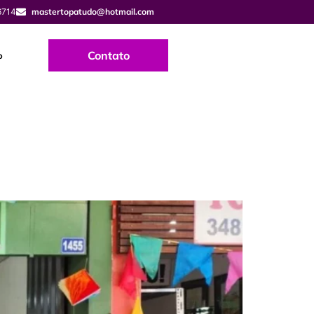
6714
mastertopatudo@hotmail.com
Contato
o