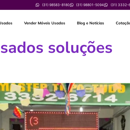
(31) 98583-8180
(31) 98801-5094
(31) 3332-
Usados
Vender Móveis Usados
Blog e Notícias
Cotaçã
sados soluções