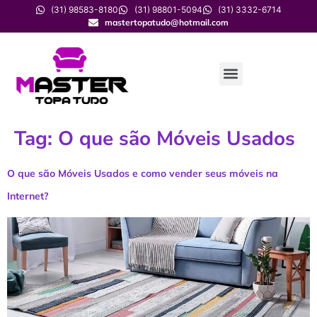
(31) 98583-8180
(31) 98801-5094
(31) 3332-6714
mastertopatudo@hotmail.com
Tag:
O que são Móveis Usados
O que são Móveis Usados e como vender seus móveis na
Internet?