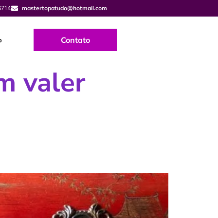
6714
mastertopatudo@hotmail.com
Contato
o
m valer