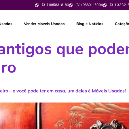
(31) 98583-8180
(31) 98801-5094
(31) 3332-
Usados
Vender Móveis Usados
Blog e Notícias
Cotaçã
antigos que pode
ro
iro – e você pode ter em casa, um deles é Móveis Usados!