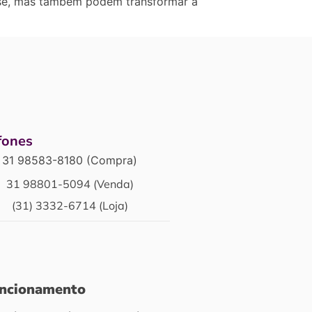
esse, mas também podem transformar a
fones
31 98583-8180 (Compra)
31 98801-5094 (Venda)
(31) 3332-6714 (Loja)
uncionamento