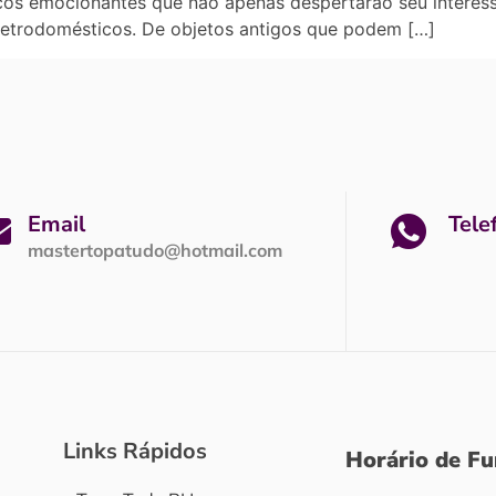
picos emocionantes que não apenas despertarão seu inter
etrodomésticos. De objetos antigos que podem […]
Email
Tele
mastertopatudo@hotmail.com
Links Rápidos
Horário de F