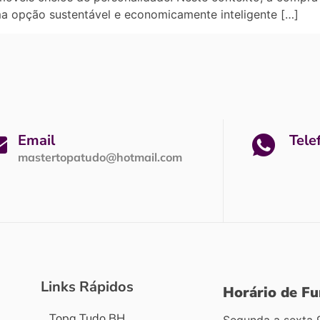
 opção sustentável e economicamente inteligente […]
Email
Tele
mastertopatudo@hotmail.com
Links Rápidos
Horário de F
Topa Tudo BH
Segunda a sexta 