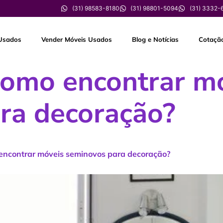
(31) 98583-8180
(31) 98801-5094
(31) 3332-
Usados
Vender Móveis Usados
Blog e Notícias
Cotaçã
como encontrar m
ra decoração?
encontrar móveis seminovos para decoração?