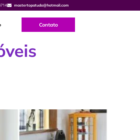
6714
mastertopatudo@hotmail.com
Contato
o
óveis