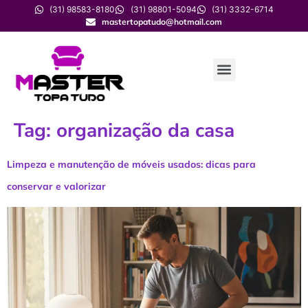
(31) 98583-8180
(31) 98801-5094
(31) 3332-6714
mastertopatudo@hotmail.com
Tag:
organização da casa
Limpeza e manutenção de móveis usados: dicas para
conservar e valorizar