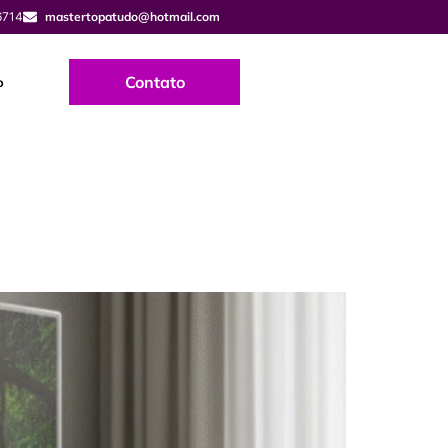
6714
mastertopatudo@hotmail.com
Contato
o