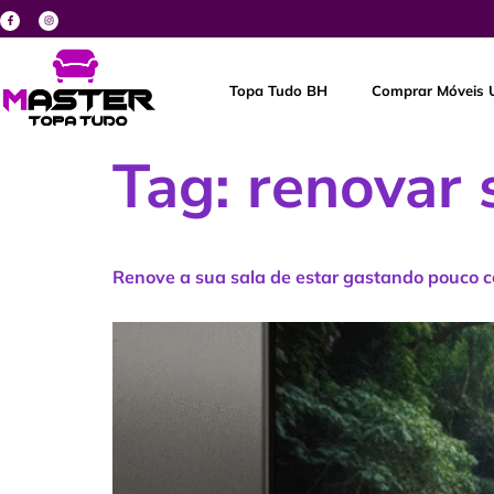
Topa Tudo BH
Comprar Móveis 
Tag:
renovar 
Renove a sua sala de estar gastando pouco 