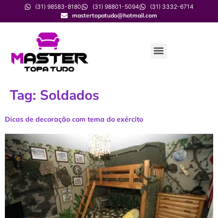
(31) 98583-8180
(31) 98801-5094
(31) 3332-6714
mastertopatudo@hotmail.com
Tag:
Soldados
Dicas de decoração com tema do exército