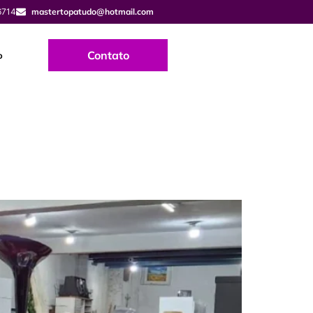
6714
mastertopatudo@hotmail.com
Contato
o