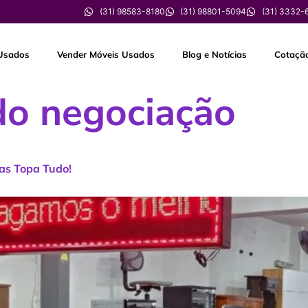
(31) 98583-8180
(31) 98801-5094
(31) 3332-
Usados
Vender Móveis Usados
Blog e Notícias
Cotaçã
do negociação
as Topa Tudo!