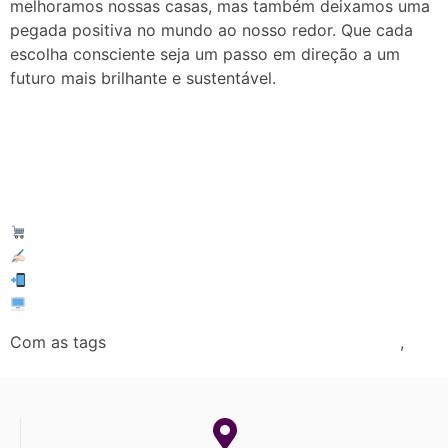
melhoramos nossas casas, mas também deixamos uma
pegada positiva no mundo ao nosso redor. Que cada
escolha consciente seja um passo em direção a um
futuro mais brilhante e sustentável.
Master Topa Tudo
Solicite a sua cotação conosco:
(31) 98801-5094
www.mastertopatudo.com.br
Com as tags
,
Empresa de Topa Tudo no bairro Jaqueline
Onde achar Topa Tudo no bairro Jaqueline