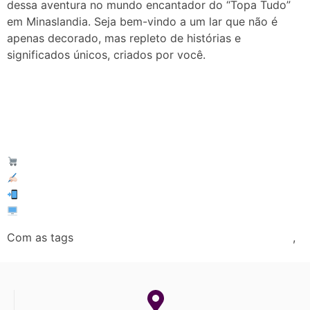
dessa aventura no mundo encantador do “Topa Tudo”
em Minaslandia. Seja bem-vindo a um lar que não é
apenas decorado, mas repleto de histórias e
significados únicos, criados por você.
Master Topa Tudo
Solicite a sua cotação conosco:
(31) 98801-5094
www.mastertopatudo.com.br
Com as tags
,
Empresa de Topa Tudo no bairro Minaslandia!
Lija de Topa Tudo no bairro Minaslandia!